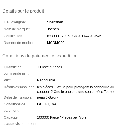
Détails sur le produit
Lieu d'origine:
Shenzhen
Nom de marque:
Joeben
Certification:
ISO9001:2015 , GR201744202646
Numéro de modèle:
MCDMC02
Conditions de paiement et expédition
Quantité de
1 Piece / Pieces
commande min:
Prix:
Négociable
Détails d'emballage:
les pièces 1.White pour protègent la cannelure du
coupeur 2.One le papier d'une seule pièce Toto de
Délai de livraison:
jours 3-8work
Conditions de
L/C, T/T, D/A
paiement:
Capacité
100000 Piece / Pieces per Mois
d'approvisionnement: