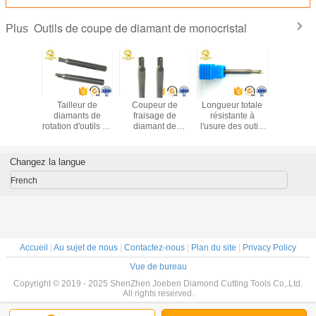
Outils de coupe de diamant de monocristal
Plus
ulminants
Tailleur de
Coupeur de
Longueur totale
Outils de 
sage de
diamants de
fraisage de
résistante à
de dia
s-outils
rotation d'outils de
diamant de
l'usure des outils
monocrist
amond
coupe de diamant
monocristal
de coupe de
CN
 Tool de
de précision de
d'outils de coupe
diamant de
stall de
coupeur de
de diamant de
monocristal 50-
Changez la langue
ristal
fraisage de
monocristal de
100 millimètre
el de
diamant de
haute précision
French
mant
monocristal à
vendre
Accueil
|
Au sujet de nous
|
Contactez-nous
|
Plan du site
|
Privacy Policy
Vue de bureau
Copyright © 2019 - 2025 ShenZhen Joeben Diamond Cutting Tools Co,.Ltd.
All rights reserved.