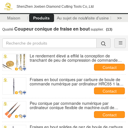
ShenZhen Joeben Diamond Cutting Tools Co,.Ltd
Maison
Produits
Au sujet de nous
Visite d'usine
>>
Coupeur conique de fraise en bout
Qualité
supplier.
(13)
Le rendement élevé a effilé la conception de
tranchant de peu de compression de commande
numérique par ordinateur de coupeur de fraise en
Contact
bout
Fraises en bout coniques par carbure de boule de
commande numérique par ordinateur HRC55 1 lame
de dièse de fraise en bout de carbure de 8 pouces
Contact
Peu conique par commande numérique par
ordinateur conique flexible de machine-outil de
routeur de commande numérique par ordinateur de
Contact
coupeur de fraise en bout
Fraises en bout solides de nez de boule de carbure