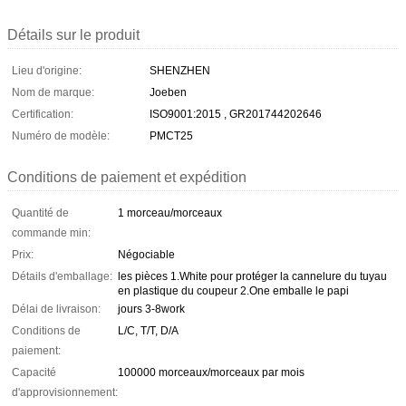
Détails sur le produit
Lieu d'origine:
SHENZHEN
Nom de marque:
Joeben
Certification:
ISO9001:2015 , GR201744202646
Numéro de modèle:
PMCT25
Conditions de paiement et expédition
Quantité de
1 morceau/morceaux
commande min:
Prix:
Négociable
Détails d'emballage:
les pièces 1.White pour protéger la cannelure du tuyau
en plastique du coupeur 2.One emballe le papi
Délai de livraison:
jours 3-8work
Conditions de
L/C, T/T, D/A
paiement:
Capacité
100000 morceaux/morceaux par mois
d'approvisionnement: