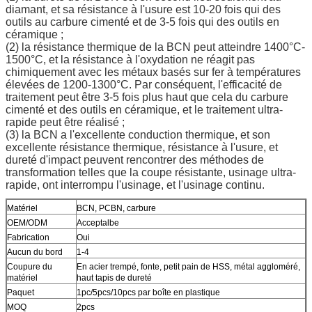
diamant, et sa résistance à l'usure est 10-20 fois qui des
outils au carbure cimenté et de 3-5 fois qui des outils en
céramique ;
(2) la résistance thermique de la BCN peut atteindre 1400°C-
1500°C, et la résistance à l'oxydation ne réagit pas
chimiquement avec les métaux basés sur fer à températures
élevées de 1200-1300°C. Par conséquent, l'efficacité de
traitement peut être 3-5 fois plus haut que cela du carbure
cimenté et des outils en céramique, et le traitement ultra-
rapide peut être réalisé ;
(3) la BCN a l'excellente conduction thermique, et son
excellente résistance thermique, résistance à l'usure, et
dureté d'impact peuvent rencontrer des méthodes de
transformation telles que la coupe résistante, usinage ultra-
rapide, ont interrompu l'usinage, et l'usinage continu.
Matériel
BCN, PCBN, carbure
OEM/ODM
Acceptalbe
Fabrication
Oui
Aucun du bord
1-4
Coupure du
En acier trempé, fonte, petit pain de HSS, métal aggloméré,
matériel
haut tapis de dureté
Paquet
1pc/5pcs/10pcs par boîte en plastique
MOQ
2pcs