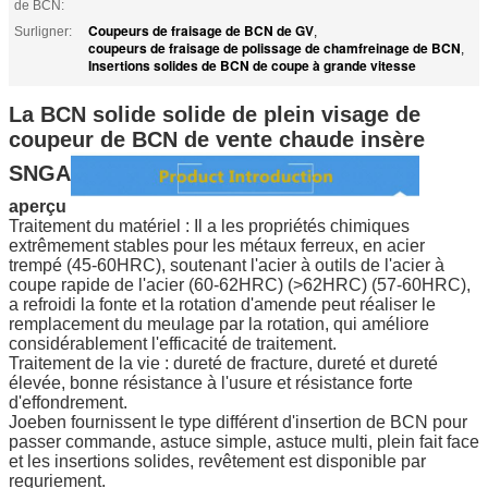
de BCN:
Coupeurs de fraisage de BCN de GV
Surligner:
,
coupeurs de fraisage de polissage de chamfreinage de BCN
,
Insertions solides de BCN de coupe à grande vitesse
La BCN solide solide de plein visage de
coupeur de BCN de vente chaude insère
SNGA
aperçu
Traitement du matériel : Il a les propriétés chimiques
extrêmement stables pour les métaux ferreux, en acier
trempé (45-60HRC), soutenant l'acier à outils de l'acier à
coupe rapide de l'acier (60-62HRC) (>62HRC) (57-60HRC),
a refroidi la fonte et la rotation d'amende peut réaliser le
remplacement du meulage par la rotation, qui améliore
considérablement l'efficacité de traitement.
Traitement de la vie : dureté de fracture, dureté et dureté
élevée, bonne résistance à l'usure et résistance forte
d'effondrement.
Joeben fournissent le type différent d'insertion de BCN pour
passer commande, astuce simple, astuce multi, plein fait face
et les insertions solides, revêtement est disponible par
requriement.