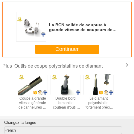
La BCN solide de coupure à
grande vitesse de coupeurs de
fraisage de BCN de GV insère le
polissage de chamfreinage
Continuer
Outils de coupe polycristallins de diamant
Plus
uez les
Coupe à grande
Double bord
Le diamant
Traitement 
ils
vitesse générale
formant le
polycristallin
comman
allins de
de cannelures de
couteau d'outils
fortement précis
tailleu
inage de
la coutume 2 de
de coupe de
usine la pièce
diama
diamant
haute précision
diamant de
externe de
polycrista
 des
de machines-
Polycrystaline
coupeur de
PCD 
Changez la langue
hones
outilles à
traitant le
fraisage de bord
aluminiu
/ordinateurs
commande
téléphone
de double de
cuivre o
French