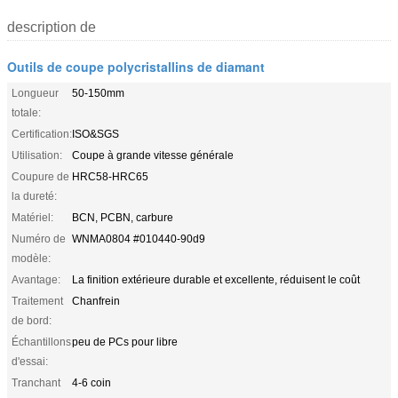
description de
Outils de coupe polycristallins de diamant
Longueur
50-150mm
totale:
Certification:
ISO&SGS
Utilisation:
Coupe à grande vitesse générale
Coupure de
HRC58-HRC65
la dureté:
Matériel:
BCN, PCBN, carbure
Numéro de
WNMA0804 #010440-90d9
modèle:
Avantage:
La finition extérieure durable et excellente, réduisent le coût
Traitement
Chanfrein
de bord:
Échantillons
peu de PCs pour libre
d'essai:
Tranchant
4-6 coin