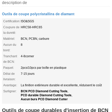
description de
Outils de coupe polycristallins de diamant
Certification:
ISO&SGS
Coupure de
HRC58-HRC65
la dureté:
Matériel:
BCN, PCBN, carbure
Aucun du
8
bord:
Tranchant
4-8corner
de BCN:
Paquet:
2pcs/10pcs par boîte en plastique
Délai de
7-15 jours
livraison:
Avantage:
La finition extérieure durable et excellente, réduisent le coût
BCN PCD Diamond Cutting Tools
Surligner:
,
PCD durable Diamond Cutting Tools
,
Aucun burs PCD Diamond Cutter
Outils de coupe durables d'insertion de BCN