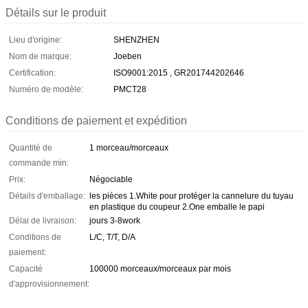
Détails sur le produit
Lieu d'origine:
SHENZHEN
Nom de marque:
Joeben
Certification:
ISO9001:2015 , GR201744202646
Numéro de modèle:
PMCT28
Conditions de paiement et expédition
Quantité de
1 morceau/morceaux
commande min:
Prix:
Négociable
Détails d'emballage:
les pièces 1.White pour protéger la cannelure du tuyau
en plastique du coupeur 2.One emballe le papi
Délai de livraison:
jours 3-8work
Conditions de
L/C, T/T, D/A
paiement:
Capacité
100000 morceaux/morceaux par mois
d'approvisionnement: