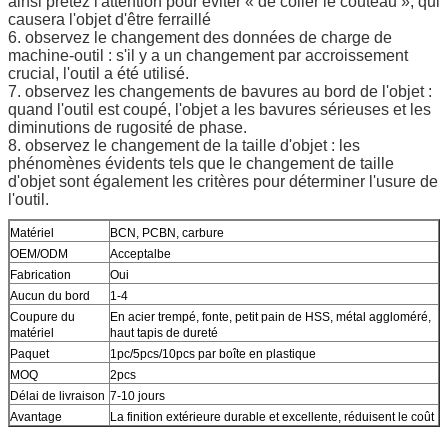
ainsi prêtez l'attention pour éviter « de coller le couteau », qui
causera l'objet d'être ferraillé
6. observez le changement des données de charge de
machine-outil : s'il y a un changement par accroissement
crucial, l'outil a été utilisé.
7. observez les changements de bavures au bord de l'objet :
quand l'outil est coupé, l'objet a les bavures sérieuses et les
diminutions de rugosité de phase.
8. observez le changement de la taille d'objet : les
phénomènes évidents tels que le changement de taille
d'objet sont également les critères pour déterminer l'usure de
l'outil.
Matériel
BCN, PCBN, carbure
OEM/ODM
Acceptalbe
Fabrication
Oui
Aucun du bord
1-4
Coupure du
En acier trempé, fonte, petit pain de HSS, métal aggloméré,
matériel
haut tapis de dureté
Paquet
1pc/5pcs/10pcs par boîte en plastique
MOQ
2pcs
Délai de livraison
7-10 jours
Avantage
La finition extérieure durable et excellente, réduisent le coût