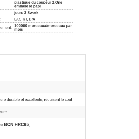
plastique du coupeur 2.One
emballe le papi
jours 3-8work
:
L/C, T/T, D/A
100000 morceaux/morceaux par
nement:
mois
ieure durable et excellente, réduisent le coût
bure
l de BCN HRC65
,