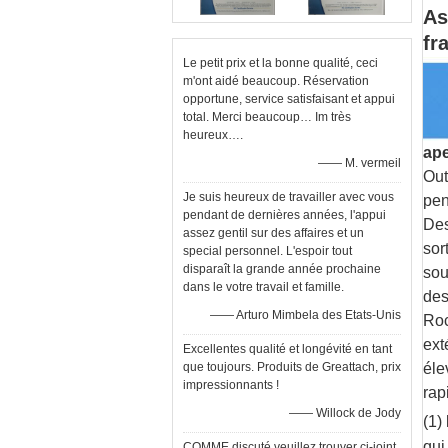
As
fr
Le petit prix et la bonne qualité, ceci
m'ont aidé beaucoup. Réservation
opportune, service satisfaisant et appui
total. Merci beaucoup… Im très
heureux….
ap
—— M. vermeil
Out
Je suis heureux de travailler avec vous
pen
pendant de dernières années, l'appui
Des
assez gentil sur des affaires et un
sor
special personnel. L'espoir tout
disparaît la grande année prochaine
sou
dans le votre travail et famille.
des
—— Arturo Mimbela des Etats-Unis
Roc
ext
Excellentes qualité et longévité en tant
que toujours. Produits de Greattach, prix
éle
impressionnants !
rap
—— Willock de Jody
(1)
qui
COMME discuté veuillez trouver ci-joint