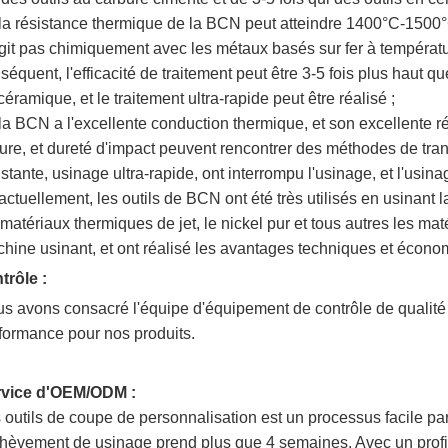
 la résistance thermique de la BCN peut atteindre 1400°C-1500°C
git pas chimiquement avec les métaux basés sur fer à tempéra
séquent, l'efficacité de traitement peut être 3-5 fois plus haut q
céramique, et le traitement ultra-rapide peut être réalisé ;
 la BCN a l'excellente conduction thermique, et son excellente r
sure, et dureté d'impact peuvent rencontrer des méthodes de tra
istante, usinage ultra-rapide, ont interrompu l'usinage, et l'usina
 actuellement, les outils de BCN ont été très utilisés en usinant l
 matériaux thermiques de jet, le nickel pur et tous autres les maté
hine usinant, et ont réalisé les avantages techniques et économi
trôle :
s avons consacré l'équipe d'équipement de contrôle de qualité e
formance pour nos produits.
rvice d'OEM/ODM :
 outils de coupe de personnalisation est un processus facile pa
chèvement de usinage prend plus que 4 semaines. Avec un profi