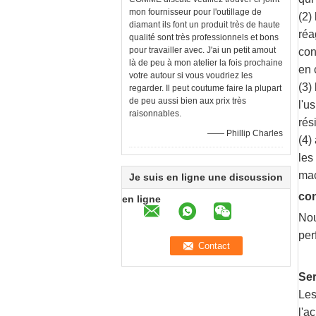
mon fournisseur pour l'outillage de
(2)
diamant ils font un produit très de haute
réa
qualité sont très professionnels et bons
pour travailler avec. J'ai un petit amout
con
là de peu à mon atelier la fois prochaine
en 
votre autour si vous voudriez les
(3)
regarder. Il peut coutume faire la plupart
de peu aussi bien aux prix très
l'u
raisonnables.
rés
—— Phillip Charles
(4)
les
mac
Je suis en ligne une discussion
con
en ligne
Nou
per
Se
Les
l'a