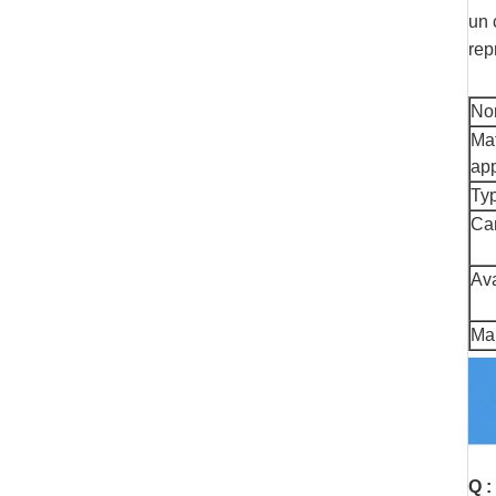
un 
rep
No
Mat
app
Ty
Car
Av
Ma
Q :