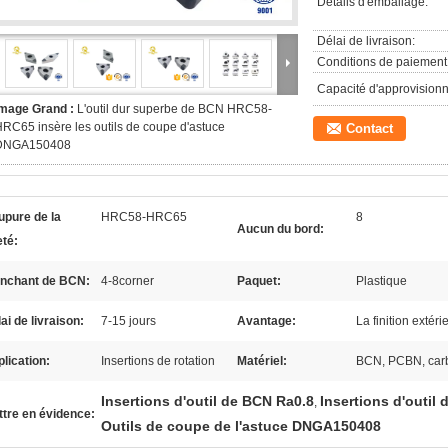
Détails d'emballage:
Délai de livraison:
Conditions de paiement
Capacité d'approvision
Image Grand :
L'outil dur superbe de BCN HRC58-
RC65 insère les outils de coupe d'astuce
Contact
DNGA150408
upure de la
HRC58-HRC65
8
Aucun du bord:
eté:
anchant de BCN:
4-8corner
Paquet:
Plastique
ai de livraison:
7-15 jours
Avantage:
La finition extér
lication:
Insertions de rotation
Matériel:
BCN, PCBN, car
Insertions d'outil de BCN Ra0.8
Insertions d'outi
,
tre en évidence:
Outils de coupe de l'astuce DNGA150408