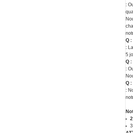
: O
qua
Nou
cha
not
Q :
: L
5 j
Q :
: O
Nou
Q :
: N
not
Not
2
3
AT