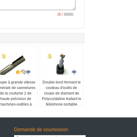
(
0
/ 3000)
upe à grande vitesse
Double bord formant le
nérale de cannelures
couteau d'outils de
de la coutume 2 de
coupe de diamant de
haute précision de
Polycrystaline traitant le
machines-outilles à
téléphone portable
ommande numérique
Shell
de diamant
Demande de soumission