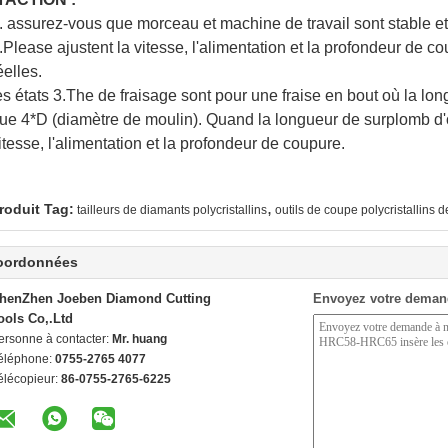
. assurez-vous que morceau et machine de travail sont stable e
.Please ajustent la vitesse, l'alimentation et la profondeur de 
éelles.
es états 3.The de fraisage sont pour une fraise en bout où la lo
ue 4*D (diamètre de moulin). Quand la longueur de surplomb d'ou
itesse, l'alimentation et la profondeur de coupure.
,
roduit Tag:
tailleurs de diamants polycristallins
outils de coupe polycristallins 
oordonnées
henZhen Joeben Diamond Cutting
Envoyez votre deman
ools Co,.Ltd
ersonne à contacter:
Mr. huang
éléphone:
0755-2765 4077
élécopieur:
86-0755-2765-6225