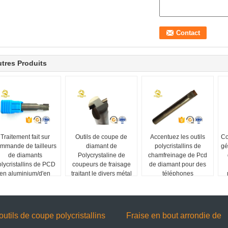
tres Produits
Traitement fait sur
Outils de coupe de
Accentuez les outils
Co
mmande de tailleurs
diamant de
polycristallins de
gé
de diamants
Polycrystaline de
chamfreinage de Pcd
lycristallins de PCD
coupeurs de fraisage
de diamant pour des
en aluminium/d'en
traitant le divers métal
téléphones
cuivre objets
non ferreux
portables/ordinateurs
c
portables
outils de coupe polycristallins
Fraise en bout arrondie de