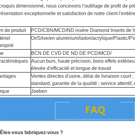
croquis dimensionné, nous concevons l'outillage de profil de préc
résentation exceptionnelle et satisfaction de notre client l'entière 
m de produit
PCD/CBN/MCD/ND insère Diamond Inserts de ha
ériel
Or/Silve/en aluminium/laiton/acrylique/Plastic/
roprié
pe
BCN DE CVD DE ND DE PCD/MCD/
actéristiques
Aucun burs, haute précision, bons effets extérie
élevée d'efficacité et longue de travail
antages
Ventes directes d'usine, délai de livraison court 
standard, garantie de la qualité ; service attentif, 
rque
Joeben
 Êtes-vous fabriquez-vous ?