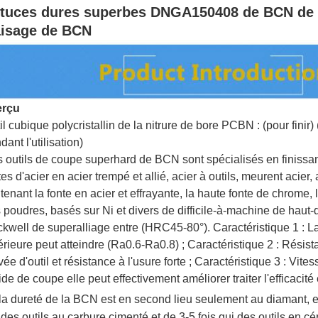
tuces dures superbes DNGA150408 de BCN de 
aisage de BCN
erçu
il cubique polycristallin de la nitrure de bore PCBN : (pour finir
dant l'utilisation)
 outils de coupe superhard de BCN sont spécialisés en finissan
tes d'acier en acier trempé et allié, acier à outils, meurent acier
tenant la fonte en acier et effrayante, la haute fonte de chrome, 
 poudres, basés sur Ni et divers de difficile-à-machine de haut
kwell de superalliage entre (HRC45-80°). Caractéristique 1 : La 
érieure peut atteindre (Ra0.6-Ra0.8) ; Caractéristique 2 : Résist
vée d'outil et résistance à l'usure forte ; Caractéristique 3 : Vite
ide de coupe elle peut effectivement améliorer traiter l'efficacité
 la dureté de la BCN est en second lieu seulement au diamant, et
 des outils au carbure cimenté et de 3-5 fois qui des outils en c