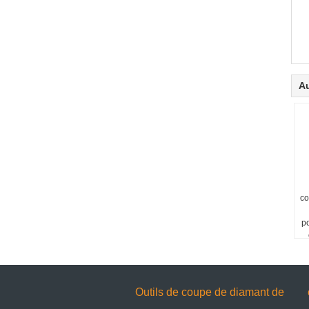
Au
co
po
Outils de coupe de diamant de