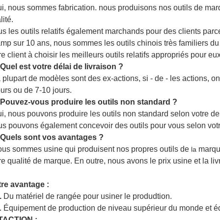
ui, nous sommes fabrication. nous produisons nos outils
de
mar
lité.
s les outils relatifs également marchands pour des clients pa
mp sur 10 ans, nous sommes les outils chinois très familiers d
re client à choisir les meilleurs outils relatifs appropriés pour eux
 Quel est votre délai de livraison ?
a plupart de modèles sont des ex-actions, si - de - les actions, o
ours ou de 7-10 jours.
 Pouvez-vous produire les outils non standard ?
ui, nous pouvons produire les outils non standard selon votre de
s pouvons également concevoir des outils pour vous selon votre 
 Quels sont vos avantages ?
ous sommes usine qui produisent nos propres outils de
marq
la
re qualité de marque. En outre, nous avons le prix usine et la liv
re avantage :
.
Du matériel de rangée pour usiner le produdtion.
. Équipement de production de niveau supérieur du monde et é
TACTION :