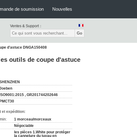
mande de soumission
Nouvelles
Ventes & Support：
Go
coupe d'astuce DNGA150408
es outils de coupe d'astuce
SHENZHEN
Joeben
ISO9001:2015 , GR201744202646
PMCT30
 et expédition:
min:
1 morceau/morceaux
Négociable
les pièces 1.White pour protéger
la cannelure du tuyau en