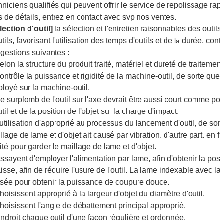
hniciens qualifiés qui peuvent offrir le service de repolissage r
s de détails, entrez en contact avec svp nos ventes.
lection d'outil]
la sélection et l'entretien raisonnables des outils 
utils, favorisant l'utilisation des temps d'outils et de
durée, con
la
gestions suivantes :
selon la structure du produit traité, matériel et dureté de traiteme
contrôle la puissance et rigidité de la machine-outil, de sorte que
loyé sur la machine-outil.
Le surplomb de l'outil sur l'axe devrait être aussi court comme po
util et de la position de l'objet sur la charge d'impact.
l'utilisation d'approprié au processus du lancement d'outil, de s
llage de lame et d'objet ait causé par vibration, d'autre part, en fr
ité pour garder le maillage de lame et d'objet.
essayent d'employer l'alimentation par lame, afin d'obtenir la p
isse, afin de réduire l'usure de l'outil. La lame indexable avec l
lisée pour obtenir la puissance de coupure douce.
choisissent approprié à la largeur d'objet du diamètre d'outil.
choisissent l'angle de débattement principal approprié.
endroit chaque outil d'une façon régulière et ordonnée.