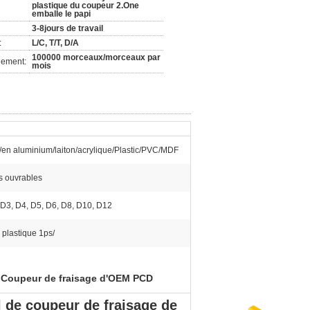
plastique du coupeur 2.One
emballe le papi
3-8jours de travail
:
L/C, T/T, D/A
100000 morceaux/morceaux par
nement:
mois
e/en aluminium/laiton/acrylique/Plastic/PVC/MDF
rs ouvrables
 D3, D4, D5, D6, D8, D10, D12
 plastique 1ps/
Coupeur de fraisage d'OEM PCD
,
 de coupeur de fraisage de