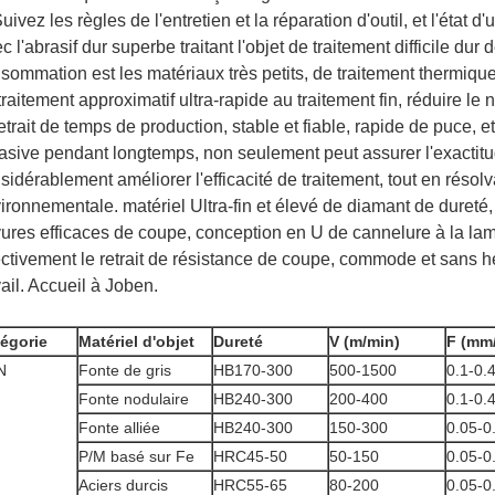
Suivez les règles de l'entretien et la réparation d'outil, et l'état d'
c l'abrasif dur superbe traitant l'objet de traitement difficile dur 
sommation est les matériaux très petits, de traitement thermiq
traitement approximatif ultra-rapide au traitement fin, réduire l
retrait de temps de production, stable et fiable, rapide de puce, e
asive pendant longtemps, non seulement peut assurer l'exactitud
sidérablement améliorer l'efficacité de traitement, tout en résolv
ironnementale. matériel Ultra-fin et élevé de diamant de dureté, 
ures efficaces de coupe, conception en U de cannelure à la lam
ectivement le retrait de résistance de coupe, commode et sans heu
vail. Accueil à Joben.
égorie
Matériel d'objet
Dureté
V (m/min)
F (mm/
N
Fonte de gris
HB170-300
500-1500
0.1-0.
Fonte nodulaire
HB240-300
200-400
0.1-0.
Fonte alliée
HB240-300
150-300
0.05-0
P/M basé sur Fe
HRC45-50
50-150
0.05-0
Aciers durcis
HRC55-65
80-200
0.05-0