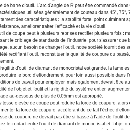
lle de barre d'outil. L'arc d'angle de R peut être commandé dans
actéristiques utilisées généralement de couteau dans 45°, 75°, 
itement des caractéristiques : la stabilité forte, point culminant 
ésistance, améliorer traiter l'efficacité et la vie d'outil.
util de coupe peut à plusieurs reprises rectifier plusieurs fois : 
lisant le criblage de standards de l'industrie, pour s'assurer que l
sage, aucun besoin de changer l'outil, notre société fournit des
iété rectifiant l'outil, reconstituer la qualité de coupure du passé
itement.
fragilité d'outil de diamant de monocristal est grande, la lame est
produire le bord d'effondrement, pour loin aussi possible dans l'
ditions de travail pour employer, mais également devrait être au
idité de l'objet et l'outil et la rigidité du système entier, augmen
age au-dessous de plus de 0.05mm est approprié.
vitesse élevée de coupe peut réduire la force de coupure, alors
menter la force de coupure, accélérant de ce fait l'échec d'effon
esse de coupure ne devrait pas être si basse à l'aide de l'outil 
tez le contact entre l'outil de diamant de monocristal et l'objet ou