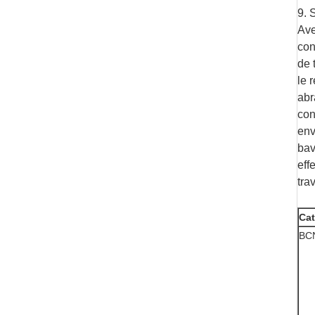
9. 
Ave
con
de 
le 
abr
con
env
bav
eff
tra
Cat
BC