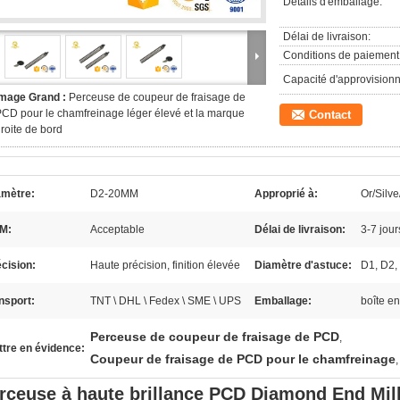
Détails d'emballage:
Délai de livraison:
Conditions de paiement
Capacité d'approvision
Image Grand :
Perceuse de coupeur de fraisage de
CD pour le chamfreinage léger élevé et la marque
Contact
roite de bord
amètre:
D2-20MM
Approprié à:
Or/Silv
M:
Acceptable
Délai de livraison:
3-7 jou
cision:
Haute précision, finition élevée
Diamètre d'astuce:
D1, D2,
nsport:
TNT \ DHL \ Fedex \ SME \ UPS
Emballage:
boîte en
Perceuse de coupeur de fraisage de PCD
,
tre en évidence:
Coupeur de fraisage de PCD pour le chamfreinage
rceuse à haute brillance PCD Diamond End Mill