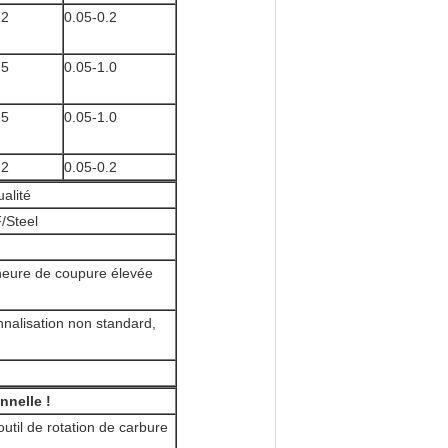
.2
0.05-0.2
.5
0.05-1.0
.5
0.05-1.0
.2
0.05-0.2
alité
/Steel
 heure de coupure élevée
onnalisation non standard,
nnelle !
util de rotation de carbure