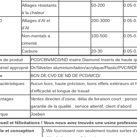
Alliages résistants
50-200
0.05-0
à la chaleur
D
Alliages d'AI et
200-3000
0.05-0
d'AI
Non-mentals a
100-500
0.05-0
cimenté
Carbure
20-30
0.05-0
 de produit
PCD/CBN/MCD/ND insère Diamond Inserts de haute qu
ériel approprié
Or/Silve/en aluminium/laiton/acrylique/Plastic/PVC/MDF
pe
BCN DE CVD DE ND DE PCD/MCD/
actéristiques
Aucun burs, haute précision, bons effets extérieurs et
d'efficacité et longue de travail
ntages
Ventes directes d'usine, délai de livraison court ; pers
garantie de la qualité ; service attentif, client d'abord
rque
Joeben
ueil et félicitations ! Vous nous avez trouvés une usine professio
lle et conception
1.We fournissent non seulement toutes sortes d'o