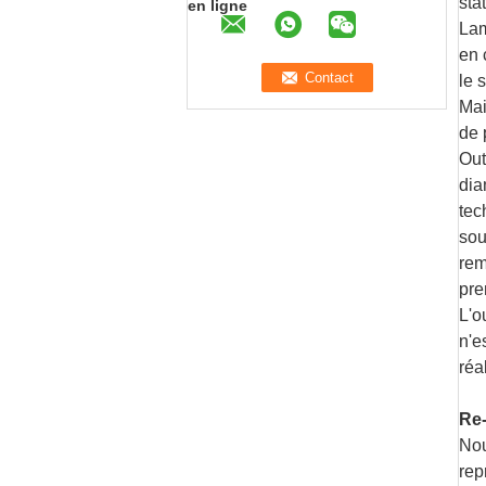
sta
en ligne
Lam
en 
le 
Mai
de 
Out
dia
tec
sou
rem
pre
L'o
n'e
réa
Re-
Nou
rep