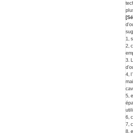
tec
plu
[Sé
d'o
sug
1, 
2, 
emp
3. 
d'o
4, 
mai
cav
5, 
épa
uti
6, 
7, 
8. 