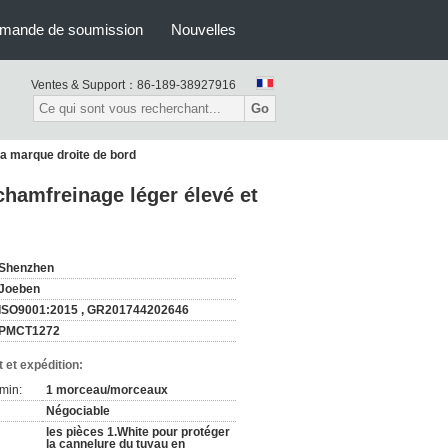
mande de soumission
Nouvelles
Ventes & Support：
86-189-38927916
Go
la marque droite de bord
chamfreinage léger élevé et
Shenzhen
Joeben
ISO9001:2015 , GR201744202646
PMCT1272
 et expédition:
min:
1 morceau/morceaux
Négociable
les pièces 1.White pour protéger
la cannelure du tuyau en