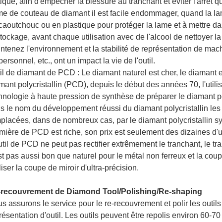
tique, afin d'empêcher la blessure au tranchant et éviter l'arrêt qu
e de couteau de diamant il est facile endommager, quand la l
caoutchouc ou en plastique pour protéger la lame et à mettre da
stockage, avant chaque utilisation avec de l'alcool de nettoyer la
ntenez l'environnement et la stabilité de représentation de ma
personnel, etc., ont un impact la vie de l'outil.
il de diamant de PCD : Le diamant naturel est cher, le diamant es
mant polycristallin (PCD), depuis le début des années 70, l'utili
hnologie à haute pression de synthèse de préparer le diamant p
s le nom du développement réussi du diamant polycristallin les 
placées, dans de nombreux cas, par le diamant polycristallin s
mière de PCD est riche, son prix est seulement des dizaines d'
util de PCD ne peut pas rectifier extrêmement le tranchant, le tra
st pas aussi bon que naturel pour le métal non ferreux et la coupe 
liser la coupe de miroir d'ultra-précision.
recouvrement de Diamond Tool/Polishing/Re-shaping
s assurons le service pour le re-recouvrement et polir les outils
résentation d'outil. Les outils peuvent être repolis environ 60-7