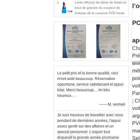
Lame efficace de dièse de fraise en
l'
bout de gravure du coupeur de
fraisage de la coutume PCD haute
PCD
P
ap
Cha
Pré
tél
mét
Le petit prix et la bonne qualité, ceci
poi
m'ont aidé beaucoup. Réservation
opportune, service satisfaisant et appui
voi
total. Merci beaucoup… Im très
Pan
heureux….
; C
—— M. vermeil
voi
Je suis heureux de travailler avec vous
arg
pendant de dernières années, l'appui
PVC
assez gentil sur des affaires et un
mar
special personnel. L'espoir tout
disparaît la grande année prochaine
Sel