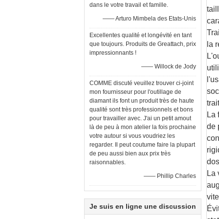
dans le votre travail et famille.
tai
—— Arturo Mimbela des Etats-Unis
car
Tra
Excellentes qualité et longévité en tant
la r
que toujours. Produits de Greattach, prix
impressionnants !
L'o
—— Willock de Jody
uti
l'u
COMME discuté veuillez trouver ci-joint
soc
mon fournisseur pour l'outillage de
diamant ils font un produit très de haute
tra
qualité sont très professionnels et bons
La 
pour travailler avec. J'ai un petit amout
de 
là de peu à mon atelier la fois prochaine
votre autour si vous voudriez les
con
regarder. Il peut coutume faire la plupart
rig
de peu aussi bien aux prix très
dos
raisonnables.
La 
—— Phillip Charles
aug
vit
Je suis en ligne une discussion
Évi