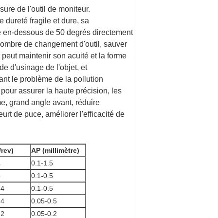
usure de l'outil de moniteur.
de dureté fragile et dure, sa
ue en-dessous de 50 degrés directement
e nombre de changement d'outil, sauver
t peut maintenir son acuité et la forme
e d'usinage de l'objet, et
ant le problème de la pollution
pour assurer la haute précision, les
e, grand angle avant, réduire
rt de puce, améliorer l'efficacité de
rev)
AP (millimètre)
4
0.1-1.5
4
0.1-0.5
.4
0.1-0.5
.4
0.05-0.5
.2
0.05-0.2