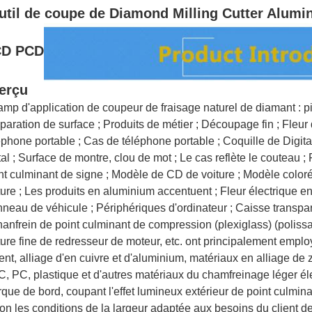
outil de coupe de Diamond Milling Cutter Alumi
CD PCD
erçu
mp d'application de coupeur de fraisage naturel de diamant : pi
paration de surface ; Produits de métier ; Découpage fin ; Fleur 
éphone portable ; Cas de téléphone portable ; Coquille de Digital
al ; Surface de montre, clou de mot ; Le cas reflète le couteau ; 
nt culminant de signe ; Modèle de CD de voiture ; Modèle coloré
ture ; Les produits en aluminium accentuent ; Fleur électrique en
neau de véhicule ; Périphériques d'ordinateur ; Caisse transpar
hanfrein de point culminant de compression (plexiglass) (polissa
ture fine de redresseur de moteur, etc. ont principalement emplo
ent, alliage d'en cuivre et d'aluminium, matériaux en alliage de 
, PC, plastique et d'autres matériaux du chamfreinage léger éle
que de bord, coupant l'effet lumineux extérieur de point culmina
on les conditions de la largeur adaptée aux besoins du client de