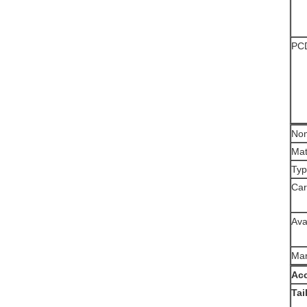
PC
Nom
Mat
Ty
Car
Ava
Ma
Acc
Tai