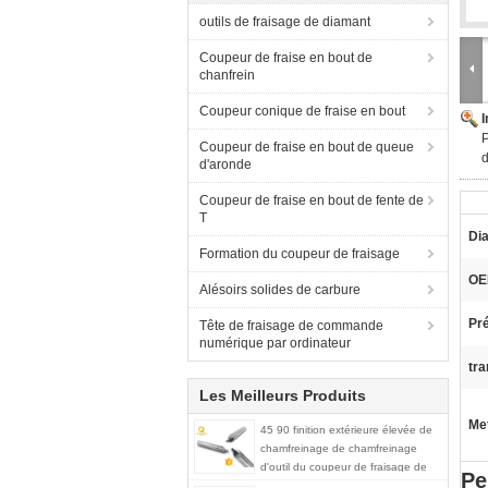
outils de fraisage de diamant
Coupeur de fraise en bout de
chanfrein
Coupeur conique de fraise en bout
P
Coupeur de fraise en bout de queue
d
d'aronde
Coupeur de fraise en bout de fente de
T
Di
Formation du coupeur de fraisage
OE
Alésoirs solides de carbure
Pré
Tête de fraisage de commande
numérique par ordinateur
tra
Les Meilleurs Produits
Met
45 90 finition extérieure élevée de
chamfreinage de chamfreinage
d'outil du coupeur de fraisage de
Pe
PCD PCD