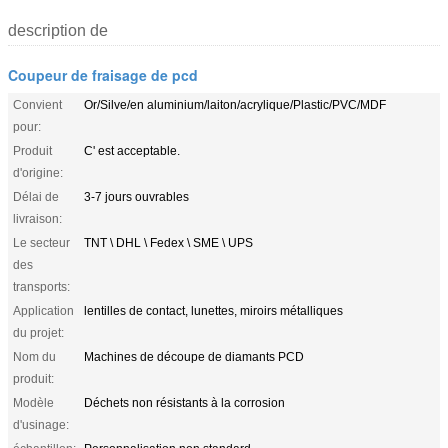
description de
Coupeur de fraisage de pcd
Convient
Or/Silve/en aluminium/laiton/acrylique/Plastic/PVC/MDF
pour:
Produit
C' est acceptable.
d'origine:
Délai de
3-7 jours ouvrables
livraison:
Le secteur
TNT \ DHL \ Fedex \ SME \ UPS
des
transports:
Application
lentilles de contact, lunettes, miroirs métalliques
du projet:
Nom du
Machines de découpe de diamants PCD
produit:
Modèle
Déchets non résistants à la corrosion
d'usinage: