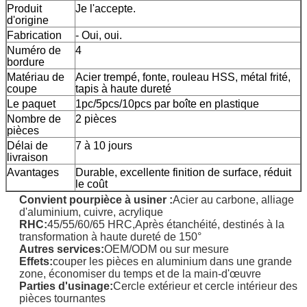
Produit
Je l'accepte.
d'origine
Fabrication
- Oui, oui.
Numéro de
4
bordure
Matériau de
Acier trempé, fonte, rouleau HSS, métal frité,
coupe
tapis à haute dureté
Le paquet
1pc/5pcs/10pcs par boîte en plastique
Nombre de
2 pièces
pièces
Délai de
7 à 10 jours
livraison
Avantages
Durable, excellente finition de surface, réduit
le coût
Convient pour
pièce à usiner
:
Acier au carbone, alliage
d'aluminium, cuivre, acrylique
RHC:
45/55/60/65 HRC,
Après étanchéité, destinés à la
transformation à haute dureté de 150°
Autres services:
OEM/ODM ou sur mesure
Effets:
couper les pièces en aluminium dans une grande
zone, économiser du temps et de la main-d'œuvre
Parties d'usinage:
Cercle extérieur et cercle intérieur des
pièces tournantes