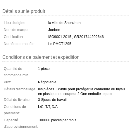
Détails sur le produit
Lieu d'origine:
la ville de Shenzhen
Nom de marque:
Joeben
Certification:
ISO9001:2015 , GR201744202646
Numéro de modèle:
Le PMCT1295
Conditions de paiement et expédition
Quantité de
1 pièce
commande min:
Prix:
Négociable
Détails d'emballage:
les pièces 1.White pour protéger la cannelure du tuyau
en plastique du coupeur 2.One emballe le papi
Délai de livraison:
3-8jours de travail
Conditions de
L/C, T/T, D/A
paiement:
Capacité
100000 pièces par mois
d'approvisionnement: