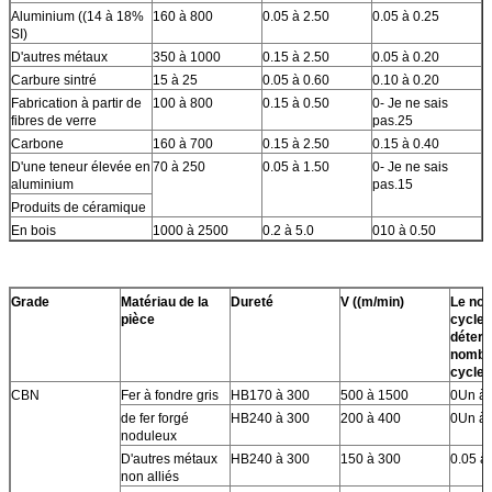
Aluminium ((14 à 18%
160 à 800
0.05 à 2.50
0.05 à 0.25
SI)
D'autres métaux
350 à 1000
0.15 à 2.50
0.05 à 0.20
Carbure sintré
15 à 25
0.05 à 0.60
0.10 à 0.20
Fabrication à partir de
100 à 800
0.15 à 0.50
0- Je ne sais
fibres de verre
pas.25
Carbone
160 à 700
0.15 à 2.50
0.15 à 0.40
D'une teneur élevée en
70 à 250
0.05 à 1.50
0- Je ne sais
aluminium
pas.15
Produits de céramique
En bois
1000 à 2500
0.2 à 5.0
010 à 0.50
Grade
Matériau de la
Dureté
V ((m/min)
Le no
pièce
cycles
déterm
nombr
cycles
CBN
Fer à fondre gris
HB170 à 300
500 à 1500
0Un à 
de fer forgé
HB240 à 300
200 à 400
0Un à 
noduleux
D'autres métaux
HB240 à 300
150 à 300
0.05 à 
non alliés