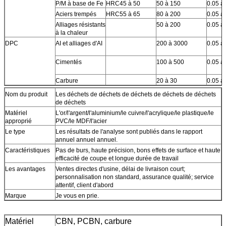
P/M à base de Fe
HRC45 à 50
50 à 150
0.05 à 
Aciers trempés
HRC55 à 65
80 à 200
0.05 à 
Alliages résistants
50 à 200
0.05 à 
à la chaleur
DPC
AI et alliages d'AI
200 à 3000
0.05 à 
Cimentés
100 à 500
0.05 à 
Carbure
20 à 30
0.05 à 
Nom du produit
Les déchets de déchets de déchets de déchets de déchets
de déchets
Matériel
L'or/l'argent/l'aluminium/le cuivre/l'acrylique/le plastique/le
approprié
PVC/le MDF/l'acier
Le type
Les résultats de l'analyse sont publiés dans le rapport
annuel annuel annuel.
Caractéristiques
Pas de burs, haute précision, bons effets de surface et haute
efficacité de coupe et longue durée de travail
Les avantages
Ventes directes d'usine, délai de livraison court;
personnalisation non standard, assurance qualité; service
attentif, client d'abord
Marque
Je vous en prie.
Matériel
CBN, PCBN, carbure