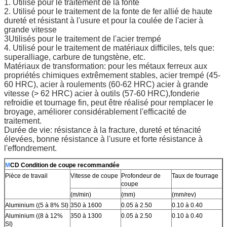
1. Utilisé pour le traitement de la fonte
2. Utilisé pour le traitement de la fonte de fer allié de haute
dureté et résistant à l'usure et pour la coulée de l'acier à
grande vitesse
3Utilisés pour le traitement de l'acier trempé
4. Utilisé pour le traitement de matériaux difficiles, tels que:
superalliage, carbure de tungstène, etc.
Matériaux de transformation: pour les métaux ferreux aux
propriétés chimiques extrêmement stables, acier trempé (45-
60 HRC), acier à roulements (60-62 HRC) acier à grande
vitesse (> 62 HRC) acier à outils (57-60 HRC),fonderie
refroidie et tournage fin, peut être réalisé pour remplacer le
broyage, améliorer considérablement l'efficacité de
traitement.
Durée de vie: résistance à la fracture, dureté et ténacité
élevées, bonne résistance à l'usure et forte résistance à
l'effondrement.
M
CD Condition de coupe recommandée
Pièce de travail
Vitesse de coupe
Profondeur de
Taux de fourrage
coupe
(m/min)
(mm)
(mm/rev)
Aluminium ((5 à 8% SI)
350 à 1600
0.05 à 2.50
0.10 à 0.40
Aluminium ((8 à 12%
350 à 1300
0.05 à 2.50
0.10 à 0.40
SI)