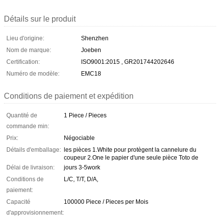
Détails sur le produit
Lieu d'origine:
Shenzhen
Nom de marque:
Joeben
Certification:
ISO9001:2015 , GR201744202646
Numéro de modèle:
EMC18
Conditions de paiement et expédition
Quantité de
1 Piece / Pieces
commande min:
Prix:
Négociable
Détails d'emballage:
les pièces 1.White pour protègent la cannelure du
coupeur 2.One le papier d'une seule pièce Toto de
Délai de livraison:
jours 3-5work
Conditions de
L/C, T/T, D/A,
paiement:
Capacité
100000 Piece / Pieces per Mois
d'approvisionnement: