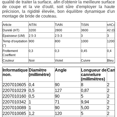
qualité de traiter la surface, afin d'obtenir la meilleure surface
de coupe et la vie d'outil, soit sûre d'employer la haute
précision, la rigidité élevée, bon équilibre dynamique d'un
montage de bride de couteau.
Article
AlTiN
TiAIN
TiSiN
nACo
Dureté (HT)
3200
2800
3600
42 (GP
Épaisseur (UM)
2.5-3
2.5-3
3
3
Temp d'oxydation
900
800
1000
1200
(°)
Frottement
0,3
0,3
0,45
0,4
Coeffient
Couleur
Noir
Violet
Cuivre
Bleu
Informatique
Diamètre
Angle
Longueur de
Cann
non.
(millimètre)
cannelure
(millimètres)
2207010605
0,4
90
8
2
2207010229
0,5
127
0,87
2
2207010160
0,5
90
5
2
2207010342
1
71
9,94
2
2207010089
1
90
5,00
2
2207010085
1,2
120
5
2