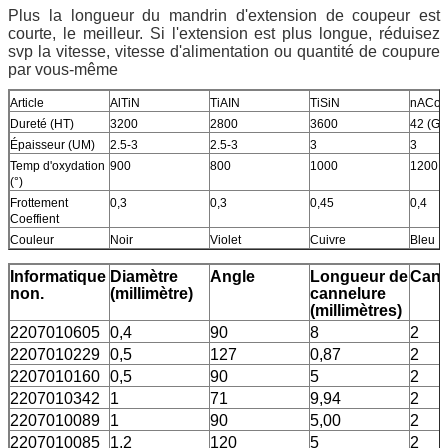
Plus la longueur du mandrin d'extension de coupeur est
courte, le meilleur. Si l'extension est plus longue, réduisez
svp la vitesse, vitesse d'alimentation ou quantité de coupure
par vous-même
Article
AlTiN
TiAIN
TiSiN
nACo
Dureté (HT)
3200
2800
3600
42 (GP
Épaisseur (UM)
2.5-3
2.5-3
3
3
Temp d'oxydation
900
800
1000
1200
(°)
Frottement
0,3
0,3
0,45
0,4
Coeffient
Couleur
Noir
Violet
Cuivre
Bleu
Informatique
Diamètre
Angle
Longueur de
Cann
non.
(millimètre)
cannelure
(millimètres)
2207010605
0,4
90
8
2
2207010229
0,5
127
0,87
2
2207010160
0,5
90
5
2
2207010342
1
71
9,94
2
2207010089
1
90
5,00
2
2207010085
1,2
120
5
2