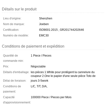
Détails sur le produit
Lieu d'origine:
Shenzhen
Nom de marque:
Joeben
Certification:
ISO9001:2015 , GR201744202646
Numéro de modèle:
EMC30
Conditions de paiement et expédition
Quantité de
1 Piece / Pieces
commande min:
Prix:
Négociable
Détails d'emballage:
les pièces 1.White pour protègent la cannelure du
coupeur 2.One le papier d'une seule pièce Toto de
Délai de livraison:
jours 3-5work
Conditions de
L/C, T/T, D/A,
paiement:
Capacité
100000 Piece / Pieces per Mois
d'approvisionnement: