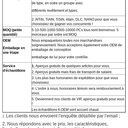
de type, en outre un groupe avec
différents revêtement et types.
2. AlTiN, TiAlN, TiSiN, étain, DLC, NANO pour que vous
choisissiez de gagner vos concurrents !
MOQ (petite
5-10-500-1000-5000-10000 PCs tous sont bienvenus. 5
quantité)
morceaux par ordre est MOQ.
OEM
Nous empaquetons toutes nos marchandises
soigneusement. Nous acceptons également votre OEM de
Emballage en
emballage de conception
une étape
emballage de lui pour votre contrôle.
Service
1.
Aperçus gratuits de quelques articles pour vous.
d'échantillons
2. Aperçus gratuits mais frais de transport de salaire.
3. Les plus bas honoraires de expédition pour que vous
choisissiez.
4. L'ordre à nous, honoraires témoin sera remboursement à
vous.
5. Deviennent nos clients de VIP, aperçus gratuits pour vous
!
Les échantillons 6.OEM sont accueil chaud.
Les clients nous envoient l'enquête détaillée par l'email ;
1.
2. Nous répondons avec le prix, les caractéristiques,