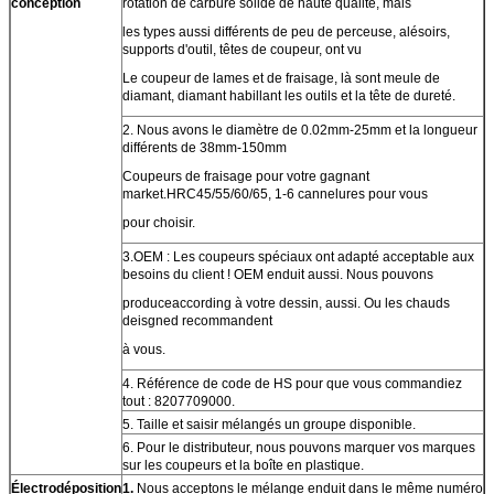
conception
rotation de carbure solide de haute qualité, mais
les types aussi différents de peu de perceuse, alésoirs,
supports d'outil, têtes de coupeur, ont vu
Le coupeur de lames et de fraisage, là sont meule de
diamant, diamant habillant les outils et la tête de dureté.
2. Nous avons le diamètre de 0.02mm-25mm et la longueur
différents de 38mm-150mm
Coupeurs de fraisage pour votre gagnant
market.HRC45/55/60/65, 1-6 cannelures pour vous
pour choisir.
3.OEM : Les coupeurs spéciaux ont adapté acceptable aux
besoins du client ! OEM enduit aussi. Nous pouvons
produceaccording à votre dessin, aussi. Ou les chauds
deisgned recommandent
à vous.
4. Référence de code de HS pour que vous commandiez
tout : 8207709000.
5. Taille et saisir mélangés un groupe disponible.
6. Pour le distributeur, nous pouvons marquer vos marques
sur les coupeurs et la boîte en plastique.
Électrodéposition
1.
Nous acceptons le mélange enduit dans le même numéro