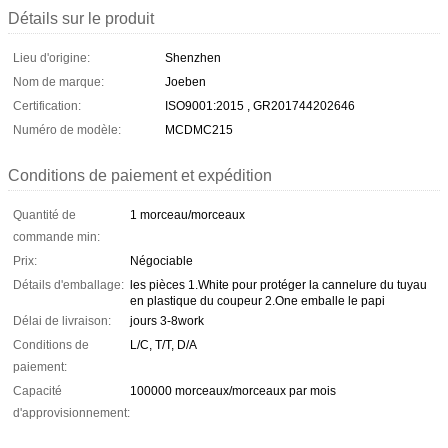
Détails sur le produit
Lieu d'origine:
Shenzhen
Nom de marque:
Joeben
Certification:
ISO9001:2015 , GR201744202646
Numéro de modèle:
MCDMC215
Conditions de paiement et expédition
Quantité de
1 morceau/morceaux
commande min:
Prix:
Négociable
Détails d'emballage:
les pièces 1.White pour protéger la cannelure du tuyau
en plastique du coupeur 2.One emballe le papi
Délai de livraison:
jours 3-8work
Conditions de
L/C, T/T, D/A
paiement:
Capacité
100000 morceaux/morceaux par mois
d'approvisionnement: