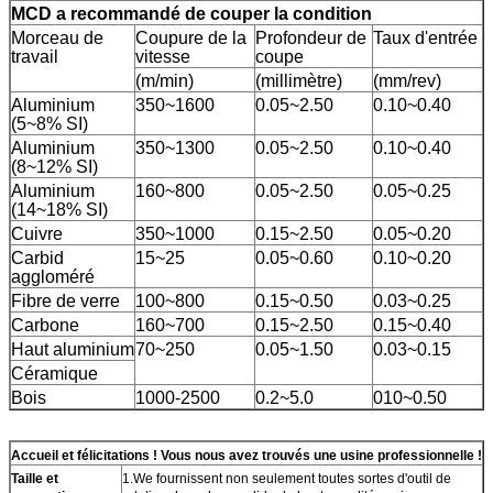
MCD a recommandé de couper la condition
Morceau de
Coupure de la
Profondeur de
Taux d'entrée
travail
vitesse
coupe
(m/min)
(millimètre)
(mm/rev)
Aluminium
350~1600
0.05~2.50
0.10~0.40
(5~8% SI)
Aluminium
350~1300
0.05~2.50
0.10~0.40
(8~12% SI)
Aluminium
160~800
0.05~2.50
0.05~0.25
(14~18% SI)
Cuivre
350~1000
0.15~2.50
0.05~0.20
Carbid
15~25
0.05~0.60
0.10~0.20
aggloméré
Fibre de verre
100~800
0.15~0.50
0.03~0.25
Carbone
160~700
0.15~2.50
0.15~0.40
Haut aluminium
70~250
0.05~1.50
0.03~0.15
Céramique
Bois
1000-2500
0.2~5.0
010~0.50
Accueil et félicitations ! Vous nous avez trouvés une usine professionnelle !
Taille et
1.We fournissent non seulement toutes sortes d'outil de