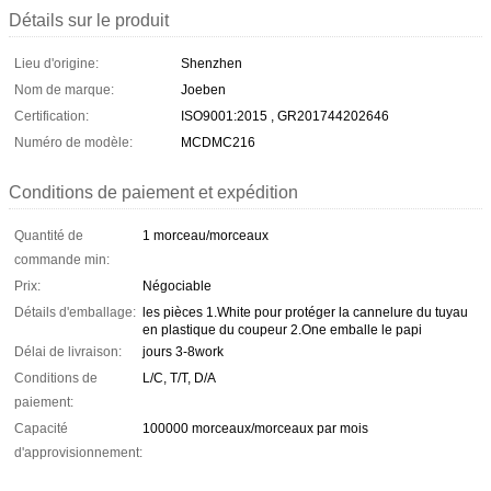
Détails sur le produit
Lieu d'origine:
Shenzhen
Nom de marque:
Joeben
Certification:
ISO9001:2015 , GR201744202646
Numéro de modèle:
MCDMC216
Conditions de paiement et expédition
Quantité de
1 morceau/morceaux
commande min:
Prix:
Négociable
Détails d'emballage:
les pièces 1.White pour protéger la cannelure du tuyau
en plastique du coupeur 2.One emballe le papi
Délai de livraison:
jours 3-8work
Conditions de
L/C, T/T, D/A
paiement:
Capacité
100000 morceaux/morceaux par mois
d'approvisionnement: