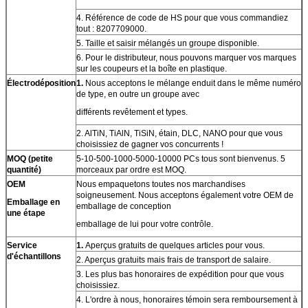
4. Référence de code de HS pour que vous commandiez
tout : 8207709000.
5. Taille et saisir mélangés un groupe disponible.
6. Pour le distributeur, nous pouvons marquer vos marques
sur les coupeurs et la boîte en plastique.
Électrodéposition
1.
Nous acceptons le mélange enduit dans le même numéro
de type, en outre un groupe avec
différents revêtement et types.
2. AlTiN, TiAlN, TiSiN, étain, DLC, NANO pour que vous
choisissiez de gagner vos concurrents !
MOQ (petite
5-10-500-1000-5000-10000 PCs tous sont bienvenus. 5
quantité)
morceaux par ordre est MOQ.
OEM
Nous empaquetons toutes nos marchandises
soigneusement. Nous acceptons également votre OEM de
Emballage en
emballage de conception
une étape
emballage de lui pour votre contrôle.
Service
1.
Aperçus gratuits de quelques articles pour vous.
d'échantillons
2. Aperçus gratuits mais frais de transport de salaire.
3. Les plus bas honoraires de expédition pour que vous
choisissiez.
4. L'ordre à nous, honoraires témoin sera remboursement à