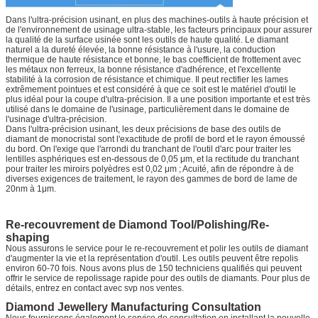
Dans l'ultra-précision usinant, en plus des machines-outils à haute précision et
de l'environnement de usinage ultra-stable, les facteurs principaux pour assurer
la qualité de la surface usinée sont les outils de haute qualité. Le diamant
naturel a la dureté élevée, la bonne résistance à l'usure, la conduction
thermique de haute résistance et bonne, le bas coefficient de frottement avec
les métaux non ferreux, la bonne résistance d'adhérence, et l'excellente
stabilité à la corrosion de résistance et chimique. Il peut rectifier les lames
extrêmement pointues et est considéré à que ce soit est le matériel d'outil le
plus idéal pour la coupe d'ultra-précision. Il a une position importante et est très
utilisé dans le domaine de l'usinage, particulièrement dans le domaine de
l'usinage d'ultra-précision.
Dans l'ultra-précision usinant, les deux précisions de base des outils de
diamant de monocristal sont l'exactitude de profil de bord et le rayon émoussé
du bord. On l'exige que l'arrondi du tranchant de l'outil d'arc pour traiter les
lentilles asphériques est en-dessous de 0,05 μm, et la rectitude du tranchant
pour traiter les miroirs polyèdres est 0,02 μm ; Acuité, afin de répondre à de
diverses exigences de traitement, le rayon des gammes de bord de lame de
20nm à 1μm.
Re-recouvrement de Diamond Tool/Polishing/Re-
shaping
Nous assurons le service pour le re-recouvrement et polir les outils de diamant
d'augmenter la vie et la représentation d'outil. Les outils peuvent être repolis
environ 60-70 fois. Nous avons plus de 150 techniciens qualifiés qui peuvent
offrir le service de repolissage rapide pour des outils de diamants. Pour plus de
détails, entrez en contact avec svp nos ventes.
Diamond Jewellery Manufacturing Consultation
Nous fournissons également le service de consultation en installant la nouvelle