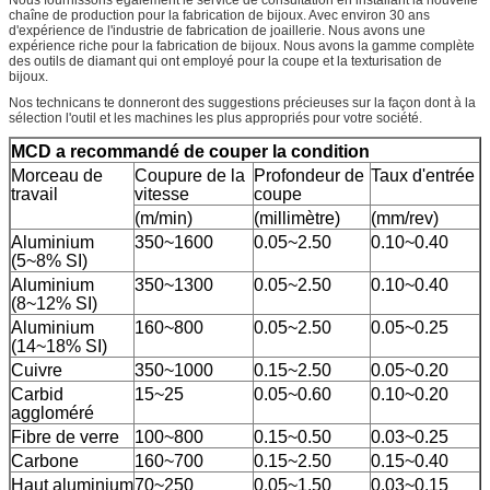
chaîne de production pour la fabrication de bijoux. Avec environ 30 ans
d'expérience de l'industrie de fabrication de joaillerie. Nous avons une
expérience riche pour la fabrication de bijoux. Nous avons la gamme complète
des outils de diamant qui ont employé pour la coupe et la texturisation de
bijoux.
Nos technicans te donneront des suggestions précieuses sur la façon dont à la
sélection l'outil et les machines les plus appropriés pour votre société.
MCD a recommandé de couper la condition
Morceau de
Coupure de la
Profondeur de
Taux d'entrée
travail
vitesse
coupe
(m/min)
(millimètre)
(mm/rev)
Aluminium
350~1600
0.05~2.50
0.10~0.40
(5~8% SI)
Aluminium
350~1300
0.05~2.50
0.10~0.40
(8~12% SI)
Aluminium
160~800
0.05~2.50
0.05~0.25
(14~18% SI)
Cuivre
350~1000
0.15~2.50
0.05~0.20
Carbid
15~25
0.05~0.60
0.10~0.20
aggloméré
Fibre de verre
100~800
0.15~0.50
0.03~0.25
Carbone
160~700
0.15~2.50
0.15~0.40
Haut aluminium
70~250
0.05~1.50
0.03~0.15