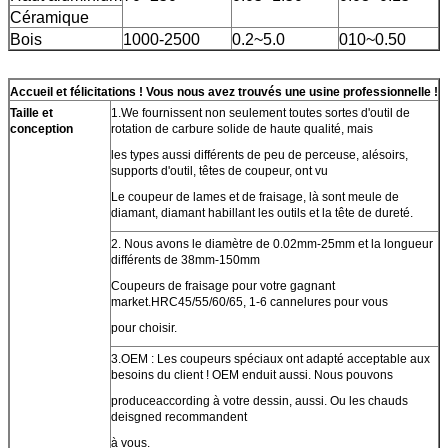
Céramique
Bois
1000-2500
0.2~5.0
010~0.50
Accueil et félicitations ! Vous nous avez trouvés une usine professionnelle !
Taille et
1.We fournissent non seulement toutes sortes d'outil de
conception
rotation de carbure solide de haute qualité, mais
les types aussi différents de peu de perceuse, alésoirs,
supports d'outil, têtes de coupeur, ont vu
Le coupeur de lames et de fraisage, là sont meule de
diamant, diamant habillant les outils et la tête de dureté.
2. Nous avons le diamètre de 0.02mm-25mm et la longueur
différents de 38mm-150mm
Coupeurs de fraisage pour votre gagnant
market.HRC45/55/60/65, 1-6 cannelures pour vous
pour choisir.
3.OEM : Les coupeurs spéciaux ont adapté acceptable aux
besoins du client ! OEM enduit aussi. Nous pouvons
produceaccording à votre dessin, aussi. Ou les chauds
deisgned recommandent
à vous.